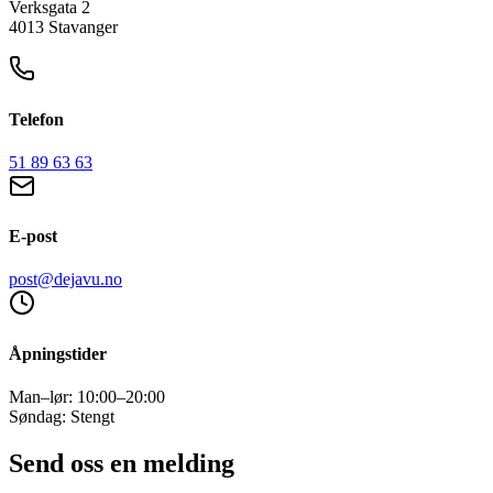
Verksgata 2
4013 Stavanger
Telefon
51 89 63 63
E-post
post@dejavu.no
Åpningstider
Man–lør: 10:00–20:00
Søndag: Stengt
Send oss en melding